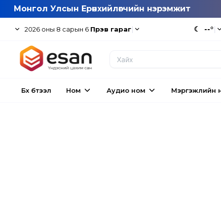
Монгол Улсын Ерөнхийлөгчийн нэрэмжит
|
☾
--°
|
2026
оны
8
сарын
6
Пүрэв гараг
Бүх бүтээл
Ном
Аудио ном
Мэргэжлийн 