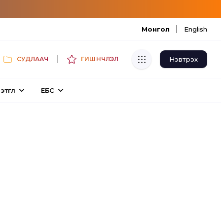
|
Монгол
English
|
Нэвтрэх
СУДЛААЧ
ГИШҮҮНЧЛЭЛ
Хуулбар шалгуур
этгүүл
ЕБС
Нэгдсэн сангаас шалгаж
хуулбарын түвшин тогтоох.
Толь бичиг
Монгол хэлний их тайлбар толиос
хайх.
Судлаачийн булан
Судалгааны тэмдэглэлээ хадгалах,
хуваалцах.
Гишүүнчлэл
Унших багц худалдан авах.