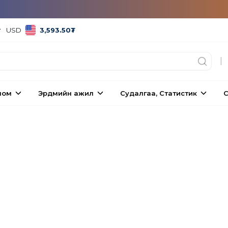
USD
3,593.50
₮
|
ном
Эрдмийн ажил
Судалгаа, Статистик
С