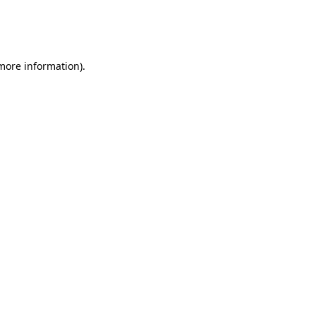
 more information)
.