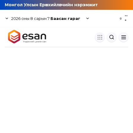
Монгол Улсын Ерөнхийлөгчийн нэрэмжит
--
2026
оны
8
сарын
7
Баасан гараг
☼
°
Хуулбар шалгуур
Нэгдсэн сангаас шалгаж
хуулбарын түвшин тогтоох.
Толь бичиг
Монгол хэлний их тайлбар тол
хайх.
Судлаачийн булан
Судалгааны тэмдэглэлээ хадгала
хуваалцах.
Гишүүнчлэл
Унших багц худалдан авах.