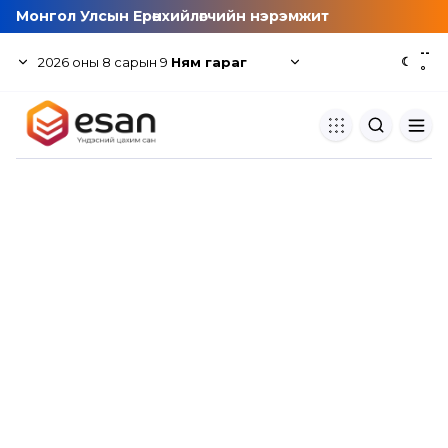
Монгол Улсын Ерөнхийлөгчийн нэрэмжит
--
2026
оны
8
сарын
9
Ням гараг
☾
°
Хуулбар шалгуур
Нэгдсэн сангаас шалгаж
хуулбарын түвшин тогтоох.
Толь бичиг
Монгол хэлний их тайлбар тол
хайх.
Судлаачийн булан
Судалгааны тэмдэглэлээ хадгала
хуваалцах.
Гишүүнчлэл
Унших багц худалдан авах.