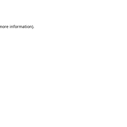
 more information)
.