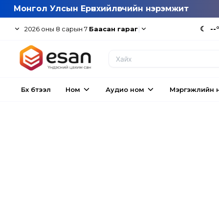
Монгол Улсын Ерөнхийлөгчийн нэрэмжит
|
☾
--
2026
оны
8
сарын
7
Баасан гараг
Бүх бүтээл
Ном
Аудио ном
Мэргэжлийн 