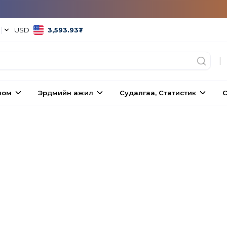
°
|
USD
3,593.93
₮
|
ном
Эрдмийн ажил
Судалгаа, Статистик
С