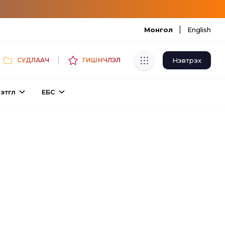
|
Монгол
English
|
Нэвтрэх
СУДЛААЧ
ГИШҮҮНЧЛЭЛ
Хуулбар шалгуур
этгүүл
ЕБС
Нэгдсэн сангаас шалгаж
хуулбарын түвшин тогтоох.
Толь бичиг
Монгол хэлний их тайлбар толиос
хайх.
Судлаачийн булан
Судалгааны тэмдэглэлээ хадгалах,
хуваалцах.
Гишүүнчлэл
Унших багц худалдан авах.