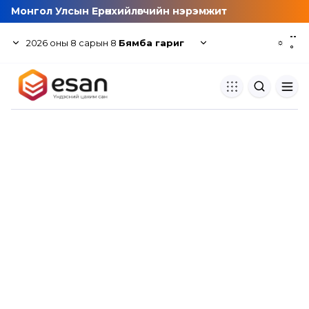
Монгол Улсын Ерөнхийлөгчийн нэрэмжит
--
2026
оны
8
сарын
8
Бямба гариг
☼
°
Хуулбар шалгуур
Нэгдсэн сангаас шалгаж
хуулбарын түвшин тогтоох.
Толь бичиг
Монгол хэлний их тайлбар тол
хайх.
Судлаачийн булан
Судалгааны тэмдэглэлээ хадгала
хуваалцах.
Гишүүнчлэл
Унших багц худалдан авах.