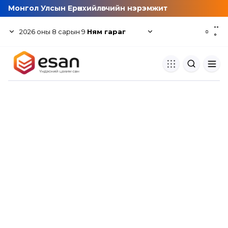
Монгол Улсын Ерөнхийлөгчийн нэрэмжит
--
2026
оны
8
сарын
9
Ням гараг
☼
°
Хуулбар шалгуур
Нэгдсэн сангаас шалгаж
хуулбарын түвшин тогтоох.
Толь бичиг
Монгол хэлний их тайлбар тол
хайх.
Судлаачийн булан
Судалгааны тэмдэглэлээ хадгала
хуваалцах.
Гишүүнчлэл
Унших багц худалдан авах.