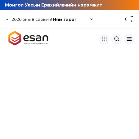
Монгол Улсын Ерөнхийлөгчийн нэрэмжит
--
2026
оны
8
сарын
9
Ням гараг
☾
°
Хуулбар шалгуур
Нэгдсэн сангаас шалгаж
хуулбарын түвшин тогтоох.
Толь бичиг
Монгол хэлний их тайлбар тол
хайх.
Судлаачийн булан
Судалгааны тэмдэглэлээ хадгала
хуваалцах.
Гишүүнчлэл
Унших багц худалдан авах.