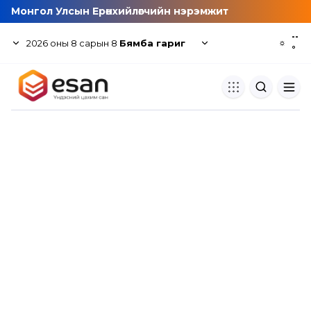
Монгол Улсын Ерөнхийлөгчийн нэрэмжит
--
2026
оны
8
сарын
8
Бямба гариг
☼
°
Хуулбар шалгуур
Нэгдсэн сангаас шалгаж
хуулбарын түвшин тогтоох.
Толь бичиг
Монгол хэлний их тайлбар тол
хайх.
Судлаачийн булан
Судалгааны тэмдэглэлээ хадгала
хуваалцах.
Гишүүнчлэл
Унших багц худалдан авах.