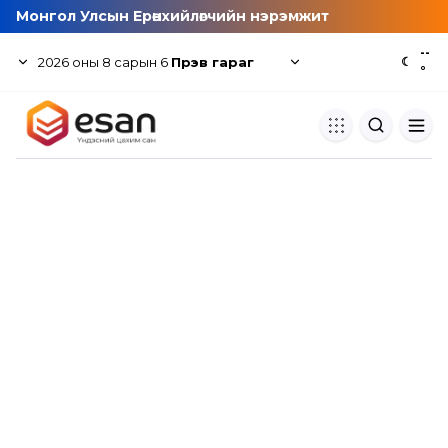
Монгол Улсын Ерөнхийлөгчийн нэрэмжит
--
2026
оны
8
сарын
6
Пүрэв гараг
☾
°
Хуулбар шалгуур
Нэгдсэн сангаас шалгаж
хуулбарын түвшин тогтоох.
Толь бичиг
Монгол хэлний их тайлбар тол
хайх.
Судлаачийн булан
Судалгааны тэмдэглэлээ хадгала
хуваалцах.
Гишүүнчлэл
Унших багц худалдан авах.