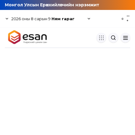
Монгол Улсын Ерөнхийлөгчийн нэрэмжит
--
2026
оны
8
сарын
9
Ням гараг
☼
°
Хуулбар шалгуур
Нэгдсэн сангаас шалгаж
хуулбарын түвшин тогтоох.
Толь бичиг
Монгол хэлний их тайлбар тол
хайх.
Судлаачийн булан
Судалгааны тэмдэглэлээ хадгала
хуваалцах.
Гишүүнчлэл
Унших багц худалдан авах.