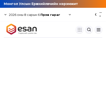
Монгол Улсын Ерөнхийлөгчийн нэрэмжит
--
2026
оны
8
сарын
6
Пүрэв гараг
☾
°
Хуулбар шалгуур
Нэгдсэн сангаас шалгаж
хуулбарын түвшин тогтоох.
Толь бичиг
Монгол хэлний их тайлбар тол
хайх.
Судлаачийн булан
Судалгааны тэмдэглэлээ хадгала
хуваалцах.
Гишүүнчлэл
Унших багц худалдан авах.