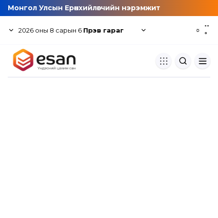
Монгол Улсын Ерөнхийлөгчийн нэрэмжит
--
2026
оны
8
сарын
6
Пүрэв гараг
☼
°
Хуулбар шалгуур
Нэгдсэн сангаас шалгаж
хуулбарын түвшин тогтоох.
Толь бичиг
Монгол хэлний их тайлбар тол
хайх.
Судлаачийн булан
Судалгааны тэмдэглэлээ хадгала
хуваалцах.
Гишүүнчлэл
Унших багц худалдан авах.