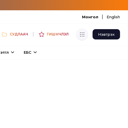
|
Монгол
English
|
Нэвтрэх
СУДЛААЧ
ГИШҮҮНЧЛЭЛ
Хуулбар шалгуур
этгүүл
ЕБС
Нэгдсэн сангаас шалгаж
хуулбарын түвшин тогтоох.
Толь бичиг
Монгол хэлний их тайлбар толиос
хайх.
Судлаачийн булан
Судалгааны тэмдэглэлээ хадгалах,
хуваалцах.
Гишүүнчлэл
Унших багц худалдан авах.