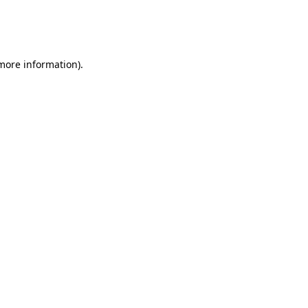
 more information)
.