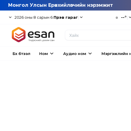
Монгол Улсын Ерөнхийлөгчийн нэрэмжит
|
☼
--°
|
2026
оны
8
сарын
6
Пүрэв гараг
Бүх бүтээл
Ном
Аудио ном
Мэргэжлийн 