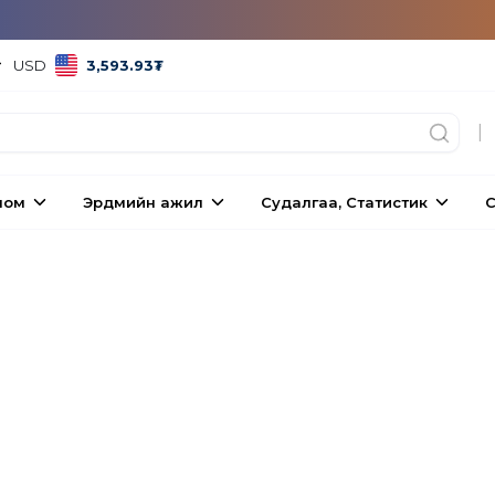
USD
3,593.93
₮
|
ном
Эрдмийн ажил
Судалгаа, Статистик
С