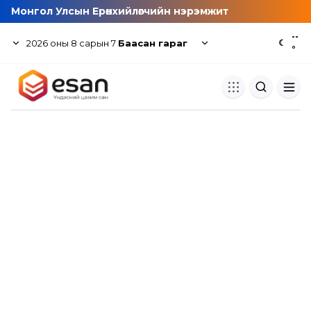
Монгол Улсын Ерөнхийлөгчийн нэрэмжит
--
2026
оны
8
сарын
7
Баасан гараг
☾
°
Хуулбар шалгуур
Нэгдсэн сангаас шалгаж
хуулбарын түвшин тогтоох.
Толь бичиг
Монгол хэлний их тайлбар тол
хайх.
Судлаачийн булан
Судалгааны тэмдэглэлээ хадгала
хуваалцах.
Гишүүнчлэл
Унших багц худалдан авах.