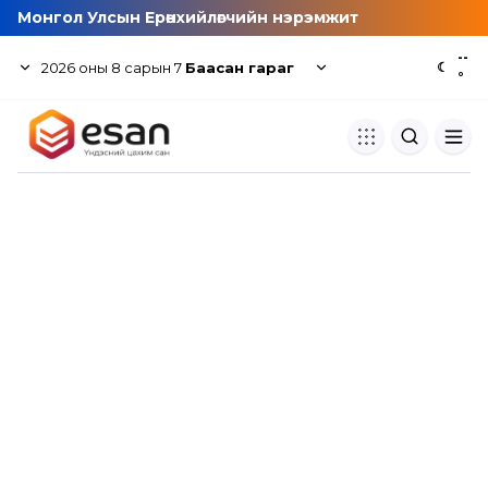
Монгол Улсын Ерөнхийлөгчийн нэрэмжит
--
2026
оны
8
сарын
7
Баасан гараг
☾
°
Хуулбар шалгуур
Нэгдсэн сангаас шалгаж
хуулбарын түвшин тогтоох.
Толь бичиг
Монгол хэлний их тайлбар тол
хайх.
Судлаачийн булан
Судалгааны тэмдэглэлээ хадгала
хуваалцах.
Гишүүнчлэл
Унших багц худалдан авах.