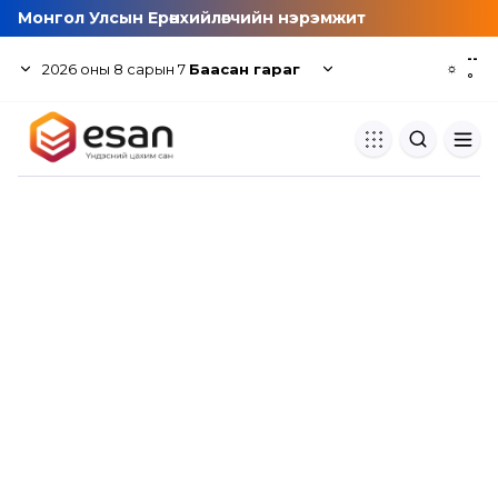
Монгол Улсын Ерөнхийлөгчийн нэрэмжит
--
2026
оны
8
сарын
7
Баасан гараг
☼
°
Хуулбар шалгуур
Нэгдсэн сангаас шалгаж
хуулбарын түвшин тогтоох.
Толь бичиг
Монгол хэлний их тайлбар тол
хайх.
Судлаачийн булан
Судалгааны тэмдэглэлээ хадгала
хуваалцах.
Гишүүнчлэл
Унших багц худалдан авах.