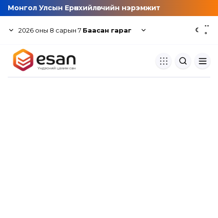
Монгол Улсын Ерөнхийлөгчийн нэрэмжит
--
2026
оны
8
сарын
7
Баасан гараг
☾
°
Хуулбар шалгуур
Нэгдсэн сангаас шалгаж
хуулбарын түвшин тогтоох.
Толь бичиг
Монгол хэлний их тайлбар тол
хайх.
Судлаачийн булан
Судалгааны тэмдэглэлээ хадгала
хуваалцах.
Гишүүнчлэл
Унших багц худалдан авах.