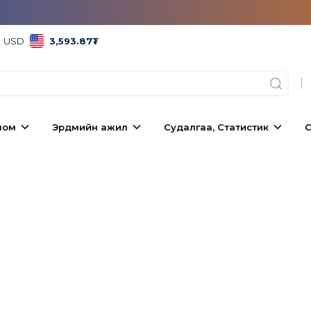
USD
3,593.87
₮
|
ном
Эрдмийн ажил
Судалгаа, Статистик
С