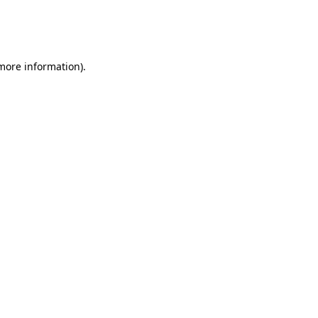
 more information)
.