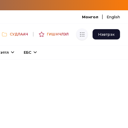
|
Монгол
English
|
Нэвтрэх
СУДЛААЧ
ГИШҮҮНЧЛЭЛ
Хуулбар шалгуур
этгүүл
ЕБС
Нэгдсэн сангаас шалгаж
хуулбарын түвшин тогтоох.
Толь бичиг
Монгол хэлний их тайлбар толиос
хайх.
Судлаачийн булан
Судалгааны тэмдэглэлээ хадгалах,
хуваалцах.
Гишүүнчлэл
Унших багц худалдан авах.