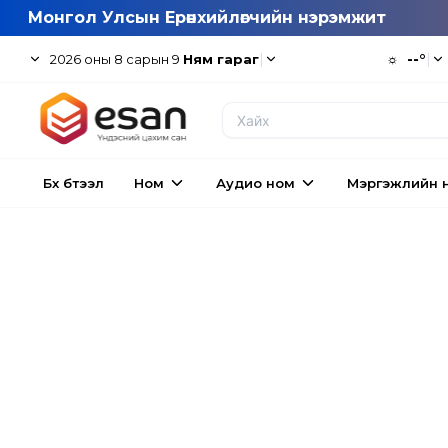
Монгол Улсын Ерөнхийлөгчийн нэрэмжит
|
☼
--°
|
2026
оны
8
сарын
9
Ням гараг
Бүх бүтээл
Ном
Аудио ном
Мэргэжлийн 