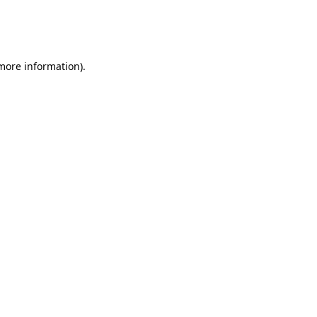
 more information)
.