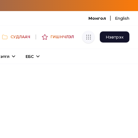
|
Монгол
English
|
Нэвтрэх
СУДЛААЧ
ГИШҮҮНЧЛЭЛ
Хуулбар шалгуур
этгүүл
ЕБС
Нэгдсэн сангаас шалгаж
хуулбарын түвшин тогтоох.
Толь бичиг
Монгол хэлний их тайлбар толиос
хайх.
Судлаачийн булан
Судалгааны тэмдэглэлээ хадгалах,
хуваалцах.
Гишүүнчлэл
Унших багц худалдан авах.