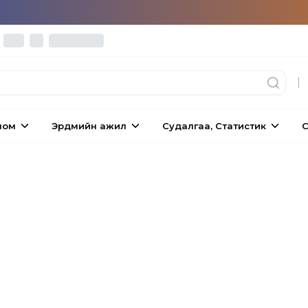
|
ном
Эрдмийн ажил
Судалгаа, Статистик
С