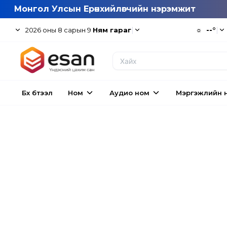
Монгол Улсын Ерөнхийлөгчийн нэрэмжит
|
☼
--°
|
2026
оны
8
сарын
9
Ням гараг
Бүх бүтээл
Ном
Аудио ном
Мэргэжлийн 