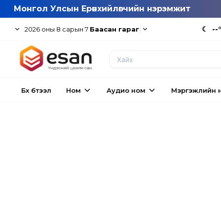
Монгол Улсын Ерөнхийлөгчийн нэрэмжит
|
☾
--
2026
оны
8
сарын
7
Баасан гараг
Бүх бүтээл
Ном
Аудио ном
Мэргэжлийн 