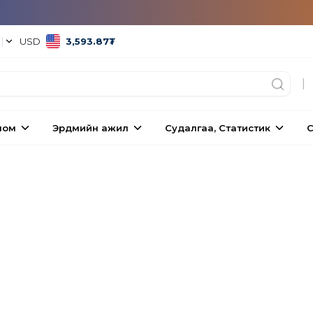
°
|
USD
3,593.87
₮
|
ном
Эрдмийн ажил
Судалгаа, Статистик
С