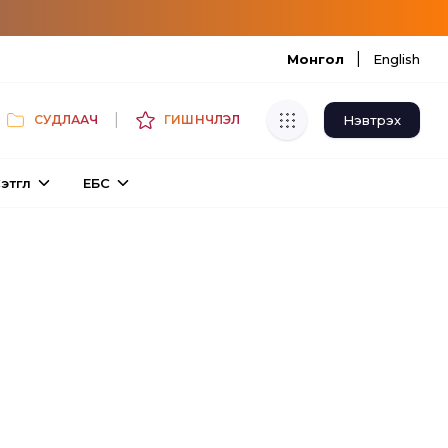
|
Монгол
English
|
Нэвтрэх
СУДЛААЧ
ГИШҮҮНЧЛЭЛ
Хуулбар шалгуур
этгүүл
ЕБС
Нэгдсэн сангаас шалгаж
хуулбарын түвшин тогтоох.
Толь бичиг
Монгол хэлний их тайлбар толиос
хайх.
Судлаачийн булан
Судалгааны тэмдэглэлээ хадгалах,
хуваалцах.
Гишүүнчлэл
Унших багц худалдан авах.