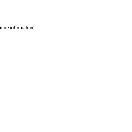
 more information)
.