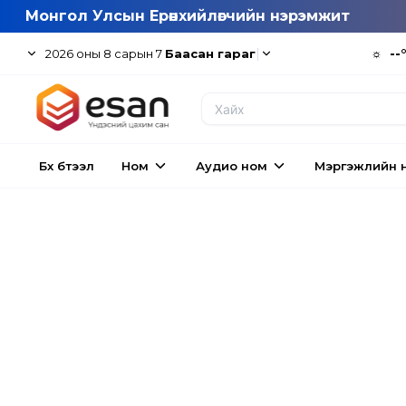
Монгол Улсын Ерөнхийлөгчийн нэрэмжит
|
☼
--
2026
оны
8
сарын
7
Баасан гараг
Бүх бүтээл
Ном
Аудио ном
Мэргэжлийн 