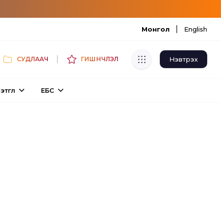
|
Монгол
English
|
Нэвтрэх
СУДЛААЧ
ГИШҮҮНЧЛЭЛ
Хуулбар шалгуур
этгүүл
ЕБС
Нэгдсэн сангаас шалгаж
хуулбарын түвшин тогтоох.
Толь бичиг
Монгол хэлний их тайлбар толиос
хайх.
Судлаачийн булан
Судалгааны тэмдэглэлээ хадгалах,
хуваалцах.
Гишүүнчлэл
Унших багц худалдан авах.