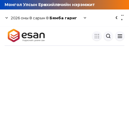
Монгол Улсын Ерөнхийлөгчийн нэрэмжит
--
2026
оны
8
сарын
8
Бямба гариг
☾
°
Хуулбар шалгуур
Нэгдсэн сангаас шалгаж
хуулбарын түвшин тогтоох.
Толь бичиг
Монгол хэлний их тайлбар тол
хайх.
Судлаачийн булан
Судалгааны тэмдэглэлээ хадгала
хуваалцах.
Гишүүнчлэл
Унших багц худалдан авах.