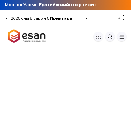
Монгол Улсын Ерөнхийлөгчийн нэрэмжит
--
2026
оны
8
сарын
6
Пүрэв гараг
☼
°
Хуулбар шалгуур
Нэгдсэн сангаас шалгаж
хуулбарын түвшин тогтоох.
Толь бичиг
Монгол хэлний их тайлбар тол
хайх.
Судлаачийн булан
Судалгааны тэмдэглэлээ хадгала
хуваалцах.
Гишүүнчлэл
Унших багц худалдан авах.