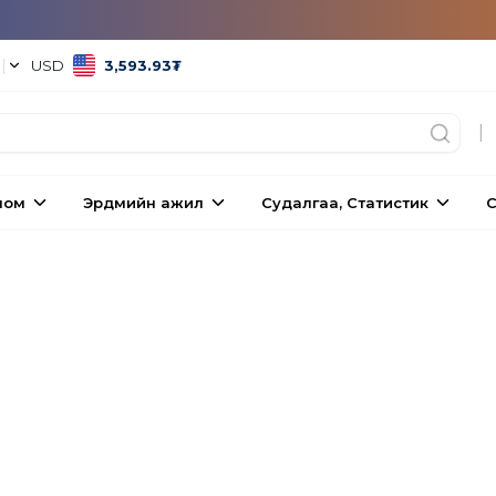
°
|
USD
3,593.93
₮
|
ном
Эрдмийн ажил
Судалгаа, Статистик
С