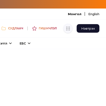
|
Монгол
English
|
Нэвтрэх
СУДЛААЧ
ГИШҮҮНЧЛЭЛ
Хуулбар шалгуур
этгүүл
ЕБС
Нэгдсэн сангаас шалгаж
хуулбарын түвшин тогтоох.
Толь бичиг
Монгол хэлний их тайлбар толиос
хайх.
Судлаачийн булан
Судалгааны тэмдэглэлээ хадгалах,
хуваалцах.
Гишүүнчлэл
Унших багц худалдан авах.