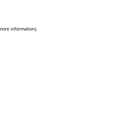
 more information)
.