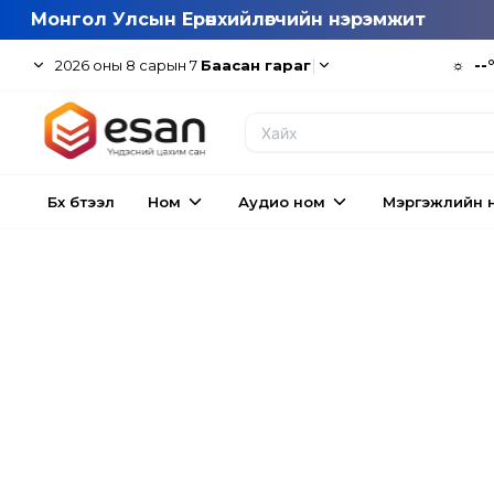
Монгол Улсын Ерөнхийлөгчийн нэрэмжит
|
☼
--
2026
оны
8
сарын
7
Баасан гараг
Бүх бүтээл
Ном
Аудио ном
Мэргэжлийн 