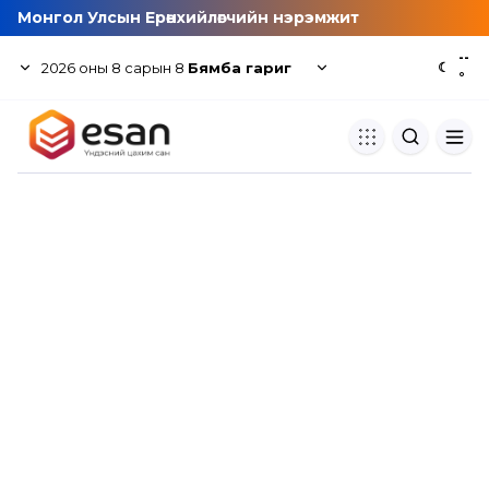
Монгол Улсын Ерөнхийлөгчийн нэрэмжит
--
2026
оны
8
сарын
8
Бямба гариг
☾
°
Хуулбар шалгуур
Нэгдсэн сангаас шалгаж
хуулбарын түвшин тогтоох.
Толь бичиг
Монгол хэлний их тайлбар тол
хайх.
Судлаачийн булан
Судалгааны тэмдэглэлээ хадгала
хуваалцах.
Гишүүнчлэл
Унших багц худалдан авах.