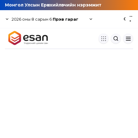
Монгол Улсын Ерөнхийлөгчийн нэрэмжит
--
2026
оны
8
сарын
6
Пүрэв гараг
☾
°
Хуулбар шалгуур
Нэгдсэн сангаас шалгаж
хуулбарын түвшин тогтоох.
Толь бичиг
Монгол хэлний их тайлбар тол
хайх.
Судлаачийн булан
Судалгааны тэмдэглэлээ хадгала
хуваалцах.
Гишүүнчлэл
Унших багц худалдан авах.