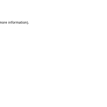
 more information)
.