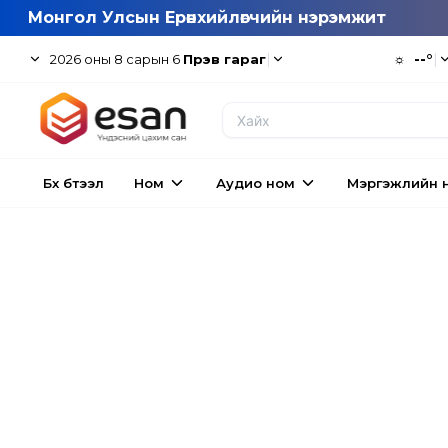
Монгол Улсын Ерөнхийлөгчийн нэрэмжит
|
☼
--°
|
2026
оны
8
сарын
6
Пүрэв гараг
Бүх бүтээл
Ном
Аудио ном
Мэргэжлийн 