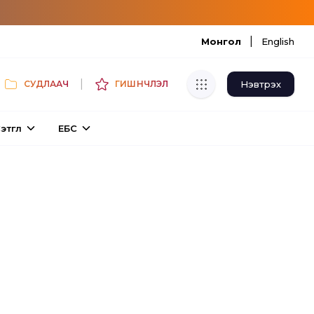
|
Монгол
English
|
Нэвтрэх
СУДЛААЧ
ГИШҮҮНЧЛЭЛ
Хуулбар шалгуур
этгүүл
ЕБС
Нэгдсэн сангаас шалгаж
хуулбарын түвшин тогтоох.
Толь бичиг
Монгол хэлний их тайлбар толиос
хайх.
Судлаачийн булан
Судалгааны тэмдэглэлээ хадгалах,
хуваалцах.
Гишүүнчлэл
Унших багц худалдан авах.