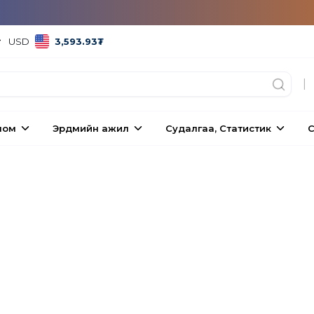
USD
3,593.93
₮
|
ном
Эрдмийн ажил
Судалгаа, Статистик
С