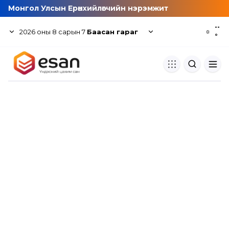
Монгол Улсын Ерөнхийлөгчийн нэрэмжит
--
2026
оны
8
сарын
7
Баасан гараг
☼
°
Хуулбар шалгуур
Нэгдсэн сангаас шалгаж
хуулбарын түвшин тогтоох.
Толь бичиг
Монгол хэлний их тайлбар тол
хайх.
Судлаачийн булан
Судалгааны тэмдэглэлээ хадгала
хуваалцах.
Гишүүнчлэл
Унших багц худалдан авах.