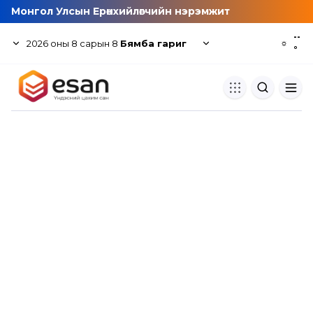
Монгол Улсын Ерөнхийлөгчийн нэрэмжит
--
2026
оны
8
сарын
8
Бямба гариг
☼
°
Хуулбар шалгуур
Нэгдсэн сангаас шалгаж
хуулбарын түвшин тогтоох.
Толь бичиг
Монгол хэлний их тайлбар тол
хайх.
Судлаачийн булан
Судалгааны тэмдэглэлээ хадгала
хуваалцах.
Гишүүнчлэл
Унших багц худалдан авах.