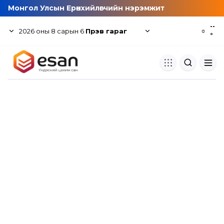
Монгол Улсын Ерөнхийлөгчийн нэрэмжит
--
2026
оны
8
сарын
6
Пүрэв гараг
☼
°
Хуулбар шалгуур
Нэгдсэн сангаас шалгаж
хуулбарын түвшин тогтоох.
Толь бичиг
Монгол хэлний их тайлбар тол
хайх.
Судлаачийн булан
Судалгааны тэмдэглэлээ хадгала
хуваалцах.
Гишүүнчлэл
Унших багц худалдан авах.