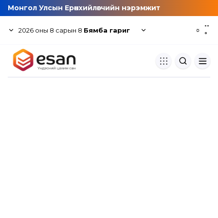
Монгол Улсын Ерөнхийлөгчийн нэрэмжит
--
2026
оны
8
сарын
8
Бямба гариг
☼
°
Хуулбар шалгуур
Нэгдсэн сангаас шалгаж
хуулбарын түвшин тогтоох.
Толь бичиг
Монгол хэлний их тайлбар тол
хайх.
Судлаачийн булан
Судалгааны тэмдэглэлээ хадгала
хуваалцах.
Гишүүнчлэл
Унших багц худалдан авах.