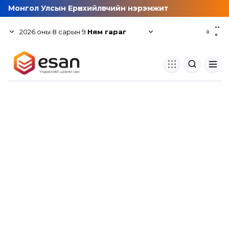
Монгол Улсын Ерөнхийлөгчийн нэрэмжит
--
2026
оны
8
сарын
9
Ням гараг
☼
°
Хуулбар шалгуур
Нэгдсэн сангаас шалгаж
хуулбарын түвшин тогтоох.
Толь бичиг
Монгол хэлний их тайлбар тол
хайх.
Судлаачийн булан
Судалгааны тэмдэглэлээ хадгала
хуваалцах.
Гишүүнчлэл
Унших багц худалдан авах.