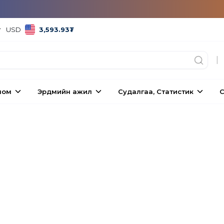
USD
3,593.93
₮
|
ном
Эрдмийн ажил
Судалгаа, Статистик
С