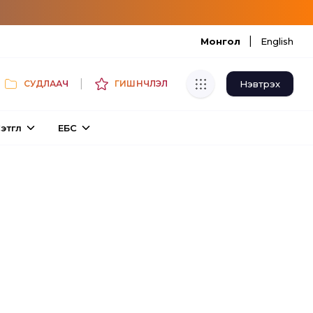
|
Монгол
English
|
Нэвтрэх
СУДЛААЧ
ГИШҮҮНЧЛЭЛ
Хуулбар шалгуур
этгүүл
ЕБС
Нэгдсэн сангаас шалгаж
хуулбарын түвшин тогтоох.
Толь бичиг
Монгол хэлний их тайлбар толиос
хайх.
Судлаачийн булан
Судалгааны тэмдэглэлээ хадгалах,
хуваалцах.
Гишүүнчлэл
Унших багц худалдан авах.