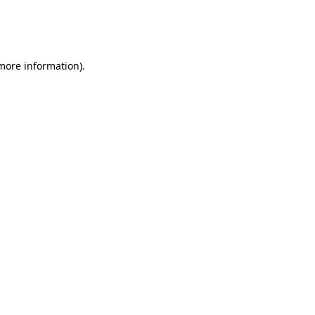
 more information)
.