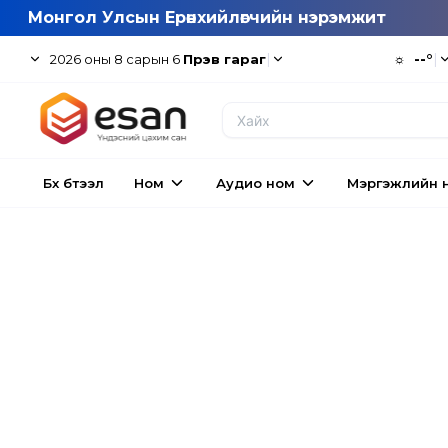
Монгол Улсын Ерөнхийлөгчийн нэрэмжит
|
☼
--°
|
2026
оны
8
сарын
6
Пүрэв гараг
Бүх бүтээл
Ном
Аудио ном
Мэргэжлийн 