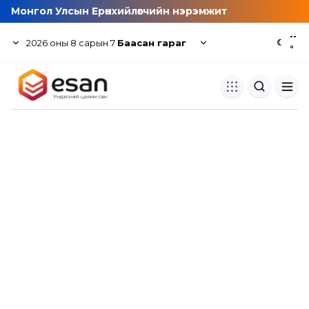
Монгол Улсын Ерөнхийлөгчийн нэрэмжит
--
2026
оны
8
сарын
7
Баасан гараг
☾
°
Хуулбар шалгуур
Нэгдсэн сангаас шалгаж
хуулбарын түвшин тогтоох.
Толь бичиг
Монгол хэлний их тайлбар тол
хайх.
Судлаачийн булан
Судалгааны тэмдэглэлээ хадгала
хуваалцах.
Гишүүнчлэл
Унших багц худалдан авах.