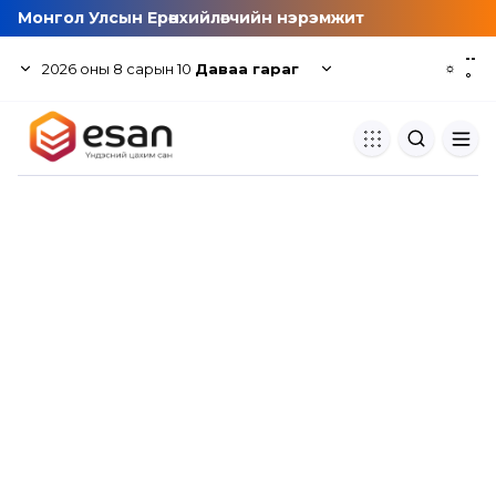
Монгол Улсын Ерөнхийлөгчийн нэрэмжит
--
2026
оны
8
сарын
10
Даваа гараг
☼
°
Хуулбар шалгуур
Нэгдсэн сангаас шалгаж
хуулбарын түвшин тогтоох.
Толь бичиг
Монгол хэлний их тайлбар тол
хайх.
Судлаачийн булан
Судалгааны тэмдэглэлээ хадгала
хуваалцах.
Гишүүнчлэл
Унших багц худалдан авах.