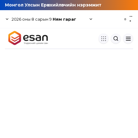
Монгол Улсын Ерөнхийлөгчийн нэрэмжит
--
2026
оны
8
сарын
9
Ням гараг
☼
°
Хуулбар шалгуур
Нэгдсэн сангаас шалгаж
хуулбарын түвшин тогтоох.
Толь бичиг
Монгол хэлний их тайлбар тол
хайх.
Судлаачийн булан
Судалгааны тэмдэглэлээ хадгала
хуваалцах.
Гишүүнчлэл
Унших багц худалдан авах.