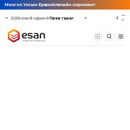
Монгол Улсын Ерөнхийлөгчийн нэрэмжит
--
2026
оны
8
сарын
6
Пүрэв гараг
☾
°
Хуулбар шалгуур
Нэгдсэн сангаас шалгаж
хуулбарын түвшин тогтоох.
Толь бичиг
Монгол хэлний их тайлбар тол
хайх.
Судлаачийн булан
Судалгааны тэмдэглэлээ хадгала
хуваалцах.
Гишүүнчлэл
Унших багц худалдан авах.