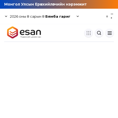
Монгол Улсын Ерөнхийлөгчийн нэрэмжит
--
2026
оны
8
сарын
8
Бямба гариг
☼
°
Хуулбар шалгуур
Нэгдсэн сангаас шалгаж
хуулбарын түвшин тогтоох.
Толь бичиг
Монгол хэлний их тайлбар тол
хайх.
Судлаачийн булан
Судалгааны тэмдэглэлээ хадгала
хуваалцах.
Гишүүнчлэл
Унших багц худалдан авах.