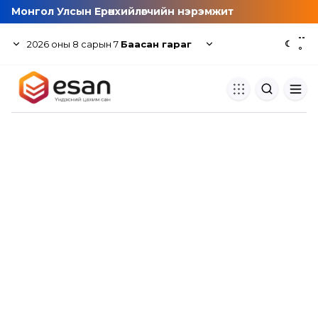
Монгол Улсын Ерөнхийлөгчийн нэрэмжит
--
2026
оны
8
сарын
7
Баасан гараг
☾
°
Хуулбар шалгуур
Нэгдсэн сангаас шалгаж
хуулбарын түвшин тогтоох.
Толь бичиг
Монгол хэлний их тайлбар тол
хайх.
Судлаачийн булан
Судалгааны тэмдэглэлээ хадгала
хуваалцах.
Гишүүнчлэл
Унших багц худалдан авах.