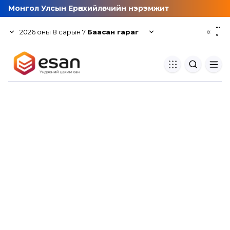
Монгол Улсын Ерөнхийлөгчийн нэрэмжит
--
2026
оны
8
сарын
7
Баасан гараг
☼
°
Хуулбар шалгуур
Нэгдсэн сангаас шалгаж
хуулбарын түвшин тогтоох.
Толь бичиг
Монгол хэлний их тайлбар тол
хайх.
Судлаачийн булан
Судалгааны тэмдэглэлээ хадгала
хуваалцах.
Гишүүнчлэл
Унших багц худалдан авах.