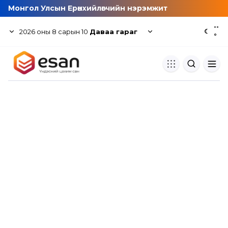
Монгол Улсын Ерөнхийлөгчийн нэрэмжит
--
2026
оны
8
сарын
10
Даваа гараг
☾
°
Хуулбар шалгуур
Нэгдсэн сангаас шалгаж
хуулбарын түвшин тогтоох.
Толь бичиг
Монгол хэлний их тайлбар тол
хайх.
Судлаачийн булан
Судалгааны тэмдэглэлээ хадгала
хуваалцах.
Гишүүнчлэл
Унших багц худалдан авах.