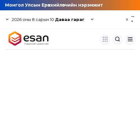
Монгол Улсын Ерөнхийлөгчийн нэрэмжит
--
2026
оны
8
сарын
10
Даваа гараг
☼
°
Хуулбар шалгуур
Нэгдсэн сангаас шалгаж
хуулбарын түвшин тогтоох.
Толь бичиг
Монгол хэлний их тайлбар тол
хайх.
Судлаачийн булан
Судалгааны тэмдэглэлээ хадгала
хуваалцах.
Гишүүнчлэл
Унших багц худалдан авах.