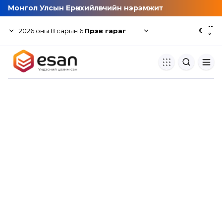
Монгол Улсын Ерөнхийлөгчийн нэрэмжит
--
2026
оны
8
сарын
6
Пүрэв гараг
☾
°
Хуулбар шалгуур
Нэгдсэн сангаас шалгаж
хуулбарын түвшин тогтоох.
Толь бичиг
Монгол хэлний их тайлбар тол
хайх.
Судлаачийн булан
Судалгааны тэмдэглэлээ хадгала
хуваалцах.
Гишүүнчлэл
Унших багц худалдан авах.