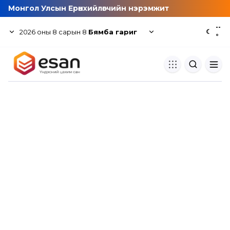
Монгол Улсын Ерөнхийлөгчийн нэрэмжит
--
2026
оны
8
сарын
8
Бямба гариг
☾
°
Хуулбар шалгуур
Нэгдсэн сангаас шалгаж
хуулбарын түвшин тогтоох.
Толь бичиг
Монгол хэлний их тайлбар тол
хайх.
Судлаачийн булан
Судалгааны тэмдэглэлээ хадгала
хуваалцах.
Гишүүнчлэл
Унших багц худалдан авах.