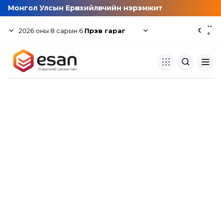
Монгол Улсын Ерөнхийлөгчийн нэрэмжит
--
2026
оны
8
сарын
6
Пүрэв гараг
☾
°
Хуулбар шалгуур
Нэгдсэн сангаас шалгаж
хуулбарын түвшин тогтоох.
Толь бичиг
Монгол хэлний их тайлбар тол
хайх.
Судлаачийн булан
Судалгааны тэмдэглэлээ хадгала
хуваалцах.
Гишүүнчлэл
Унших багц худалдан авах.