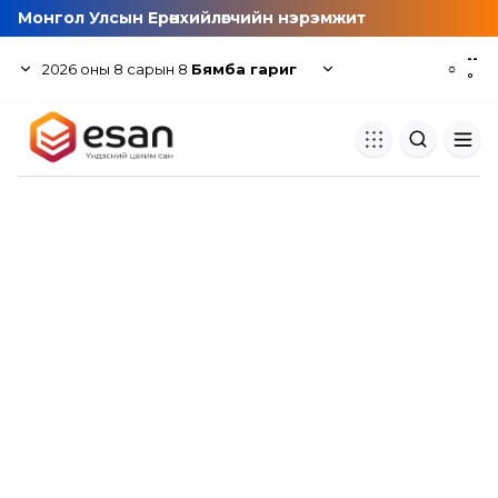
Монгол Улсын Ерөнхийлөгчийн нэрэмжит
--
2026
оны
8
сарын
8
Бямба гариг
☼
°
Хуулбар шалгуур
Нэгдсэн сангаас шалгаж
хуулбарын түвшин тогтоох.
Толь бичиг
Монгол хэлний их тайлбар тол
хайх.
Судлаачийн булан
Судалгааны тэмдэглэлээ хадгала
хуваалцах.
Гишүүнчлэл
Унших багц худалдан авах.