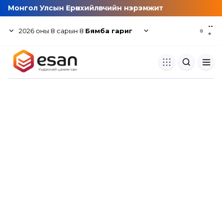
Монгол Улсын Ерөнхийлөгчийн нэрэмжит
--
2026
оны
8
сарын
8
Бямба гариг
☼
°
Хуулбар шалгуур
Нэгдсэн сангаас шалгаж
хуулбарын түвшин тогтоох.
Толь бичиг
Монгол хэлний их тайлбар тол
хайх.
Судлаачийн булан
Судалгааны тэмдэглэлээ хадгала
хуваалцах.
Гишүүнчлэл
Унших багц худалдан авах.