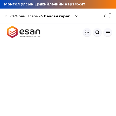
Монгол Улсын Ерөнхийлөгчийн нэрэмжит
--
2026
оны
8
сарын
7
Баасан гараг
☾
°
Хуулбар шалгуур
Нэгдсэн сангаас шалгаж
хуулбарын түвшин тогтоох.
Толь бичиг
Монгол хэлний их тайлбар тол
хайх.
Судлаачийн булан
Судалгааны тэмдэглэлээ хадгала
хуваалцах.
Гишүүнчлэл
Унших багц худалдан авах.