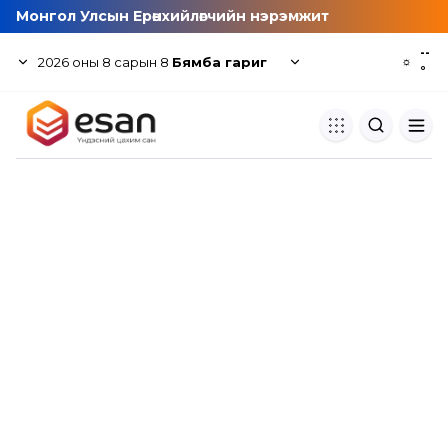
Монгол Улсын Ерөнхийлөгчийн нэрэмжит
--
2026
оны
8
сарын
8
Бямба гариг
☼
°
Хуулбар шалгуур
Нэгдсэн сангаас шалгаж
хуулбарын түвшин тогтоох.
Толь бичиг
Монгол хэлний их тайлбар тол
хайх.
Судлаачийн булан
Судалгааны тэмдэглэлээ хадгала
хуваалцах.
Гишүүнчлэл
Унших багц худалдан авах.