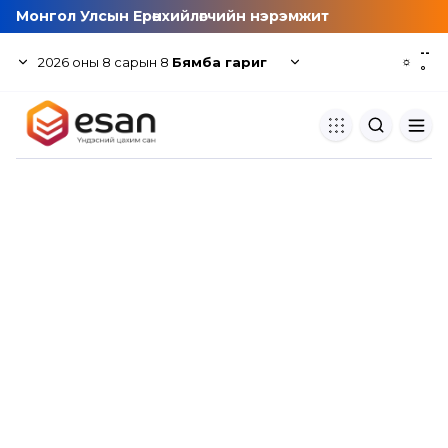
Монгол Улсын Ерөнхийлөгчийн нэрэмжит
--
2026
оны
8
сарын
8
Бямба гариг
☼
°
Хуулбар шалгуур
Нэгдсэн сангаас шалгаж
хуулбарын түвшин тогтоох.
Толь бичиг
Монгол хэлний их тайлбар тол
хайх.
Судлаачийн булан
Судалгааны тэмдэглэлээ хадгала
хуваалцах.
Гишүүнчлэл
Унших багц худалдан авах.